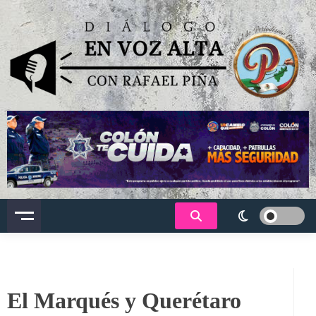
Saltar
al
contenido
Dialogo en voz alta
El Marqués y Querétaro