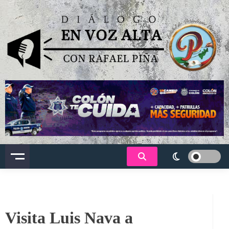
Saltar
al
contenido
Dialogo en voz alta
Visita Luis Nava a