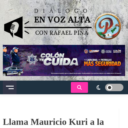
Saltar
al
contenido
Dialogo en voz alta
Llama Mauricio Kuri a la