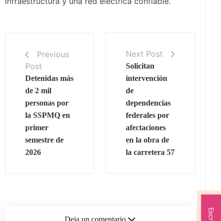
infraestructura y una red eléctrica confiable.
Next Post
Previous
Post
Solicitan
Detenidas más
intervención
de 2 mil
de
personas por
dependencias
la SSPMQ en
federales por
primer
afectaciones
semestre de
en la obra de
2026
la carretera 57
Deja un comentario