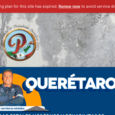
g plan for this site has expired.
Renew now
to avoid service di