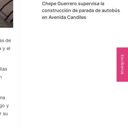
Chepe Guerrero supervisa la
construcción de parada de autobús
en Avenida Candiles
as de
 y el
Escríbenos
lias
n
una
go y
r su