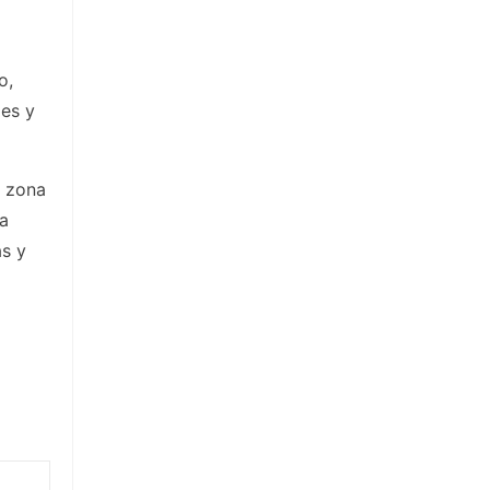
o,
des y
a zona
la
as y