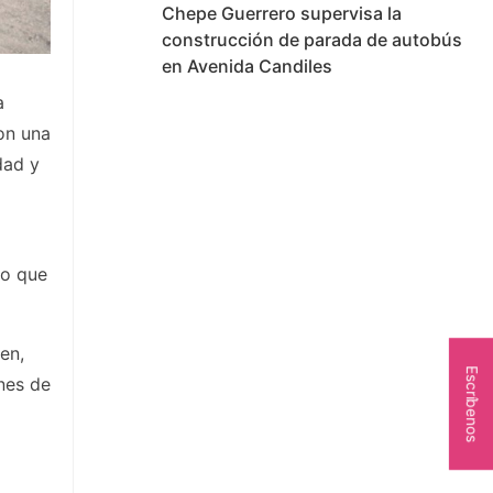
Chepe Guerrero supervisa la
construcción de parada de autobús
en Avenida Candiles
a
on una
dad y
lo que
en,
Escríbenos
nes de