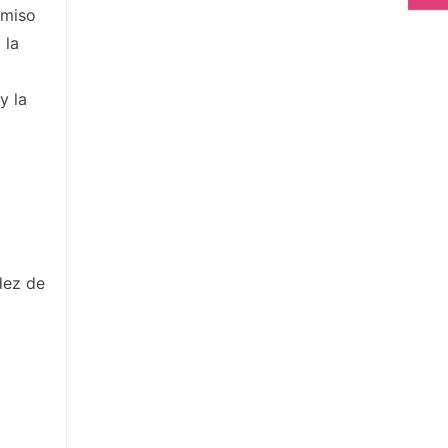
omiso
 la
y la
dez de