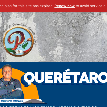
g plan for this site has expired.
Renew now
to avoid service di