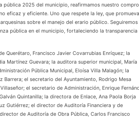
enta pública 2025 del municipio, reafirmamos nuestro compr
no eficaz y eficiente. Uno que respete la ley, que promueva
marquesinas sobre el manejo del erario público. Seguiremos
za pública en el municipio, fortaleciendo la transparencia 
 de Querétaro, Francisco Javier Covarrubias Enríquez; la
a Martínez Guevara; la auditora superior municipal, María
inistración Pública Municipal, Eloísa Villa Malagón; la
z Barrera; el secretario del Ayuntamiento, Rodrigo Mesa
Villaseñor; el secretario de Administración, Enrique Fernán
alván Quintanilla; la directora de Enlace, Ana Paola Borja
z Gutiérrez; el director de Auditoría Financiera y de
director de Auditoría de Obra Pública, Carlos Francisco