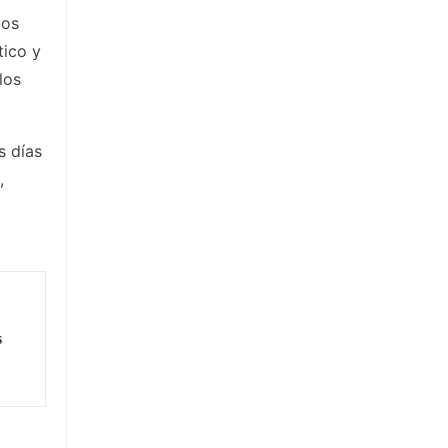
dos
tico y
los
s días
,
s