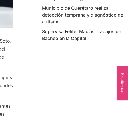
Municipio de Querétaro realiza
detección temprana y diagnóstico de
autismo
Supervisa Felifer Macías Trabajos de
Bacheo en la Capital.
 Soto,
del
de
Escríbenos
cipios
idades
antes,
nes