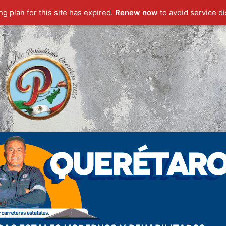
g plan for this site has expired.
Renew now
to avoid service di