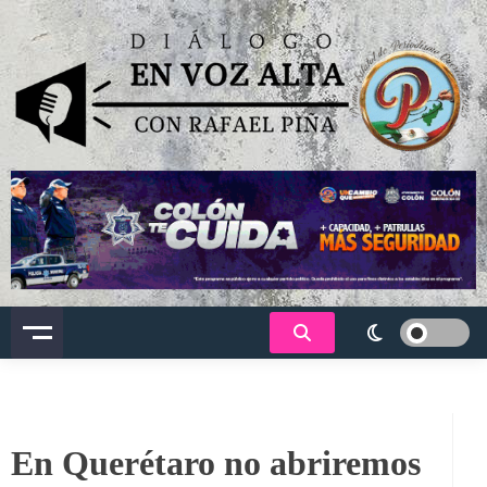
Saltar
al
contenido
Dialogo en voz alta
En Querétaro no abriremos