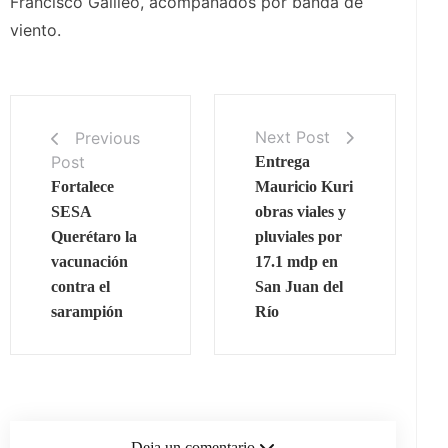
Francisco Galileo, acompañados por banda de
viento.
Next Post
Previous
Post
Entrega
Fortalece
Mauricio Kuri
SESA
obras viales y
Querétaro la
pluviales por
vacunación
17.1 mdp en
contra el
San Juan del
sarampión
Río
Deja un comentario