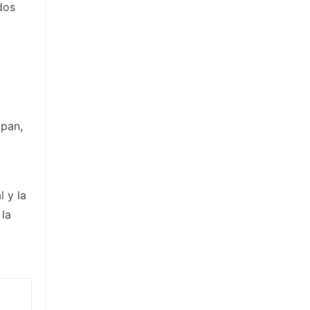
dos
apan,
 y la
 la