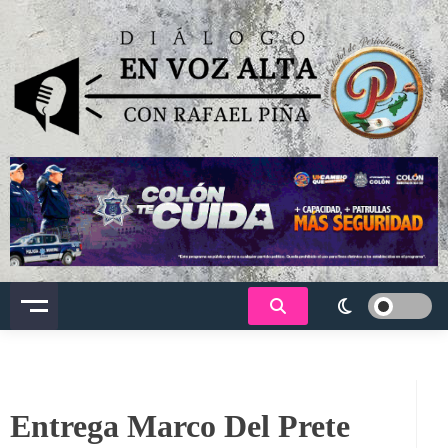
Saltar
al
contenido
Dialogo en voz alta
Entrega Marco Del Prete