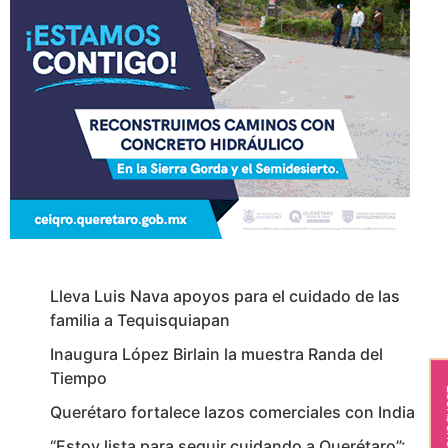
Lleva Luis Nava apoyos para el cuidado de las
familia a Tequisquiapan
Inaugura López Birlain la muestra Randa del
Tiempo
Es
Querétaro fortalece lazos comerciales con India
“Estoy lista para seguir cuidando a Querétaro”: