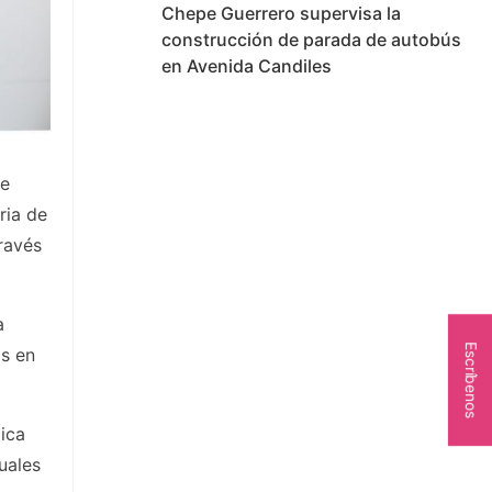
Chepe Guerrero supervisa la
construcción de parada de autobús
en Avenida Candiles
de
ria de
ravés
a
Escríbenos
os en
lica
uales