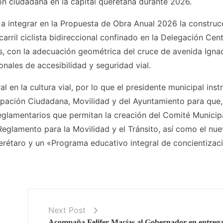
ión ciudadana en la capital queretana durante 2026.
s a integrar en la Propuesta de Obra Anual 2026 la construc
arril ciclista bidireccional confinado en la Delegación Cen
s, con la adecuación geométrica del cruce de avenida Igna
nales de accesibilidad y seguridad vial.
 en la cultura vial, por lo que el presidente municipal inst
cipación Ciudadana, Movilidad y del Ayuntamiento para que,
eglamentarios que permitan la creación del Comité Municip
 Reglamento para la Movilidad y el Tránsito, así como el nu
rétaro y un «Programa educativo integral de concientizac
Next Post
Acompaña Felifer Macías al Gobernador en entreg