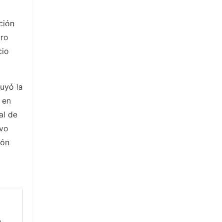
ción
tro
cio
ruyó la
 en
al de
evo
ión
a