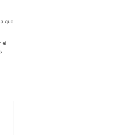
ta que
 el
s