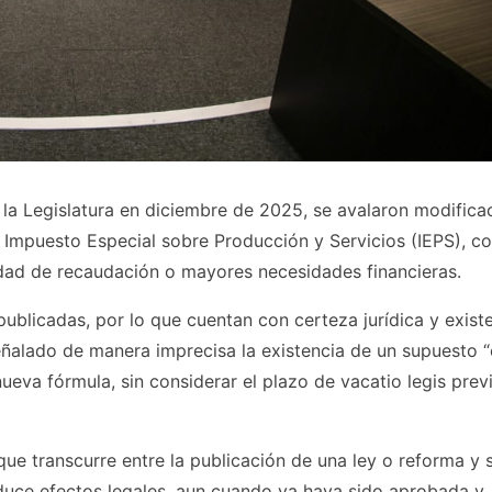
r la Legislatura en diciembre de 2025, se avalaron modifica
l Impuesto Especial sobre Producción y Servicios (IEPS), co
dad de recaudación o mayores necesidades financieras.
blicadas, por lo que cuentan con certeza jurídica y exist
eñalado de manera imprecisa la existencia de un supuesto “
nueva fórmula, sin considerar el plazo de vacatio legis prev
que transcurre entre la publicación de una ley o reforma y 
oduce efectos legales, aun cuando ya haya sido aprobada y