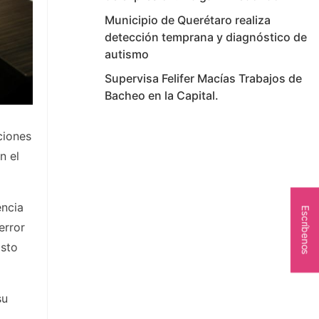
Municipio de Querétaro realiza
detección temprana y diagnóstico de
autismo
Supervisa Felifer Macías Trabajos de
Bacheo en la Capital.
ciones
n el
encia
Escríbenos
error
isto
su