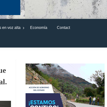
 en voz alta
Economía
Contact
ue
al.