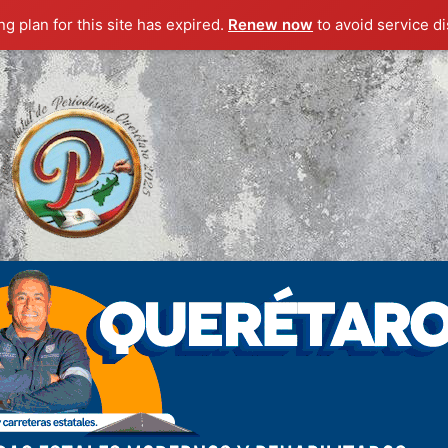
g plan for this site has expired.
Renew now
to avoid service di