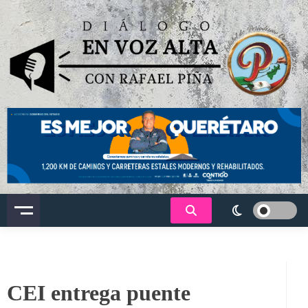
Saltar
al
contenido
Dialogo en voz alta
CEI entrega puente