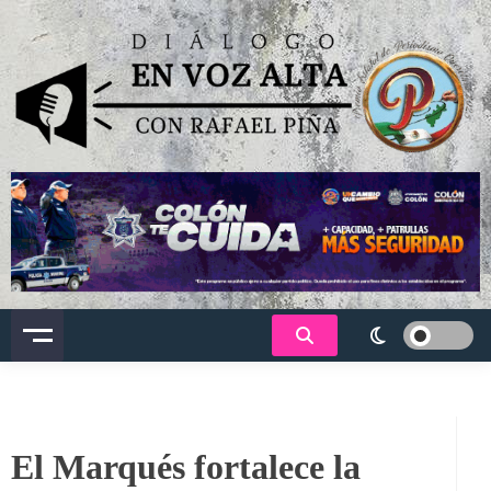
Saltar
al
contenido
Dialogo en voz alta
El Marqués fortalece la