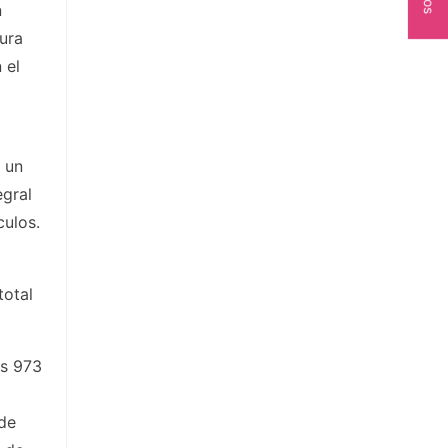
n
tura
 el
 un
egral
culos.
total
es 973
 de