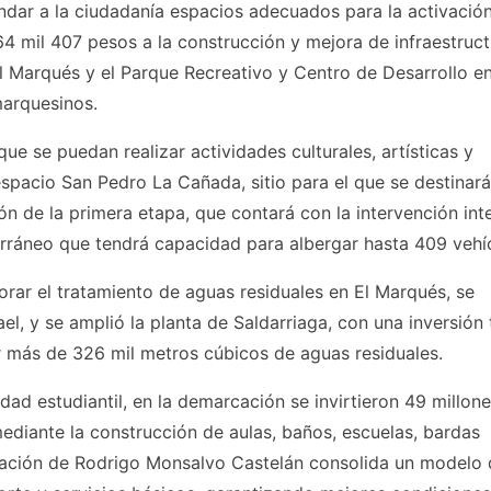
indar a la ciudadanía espacios adecuados para la activació
 864 mil 407 pesos a la construcción y mejora de infraestruc
 Marqués y el Parque Recreativo y Centro de Desarrollo en
marquesinos.
que se puedan realizar actividades culturales, artísticas y
espacio San Pedro La Cañada, sitio para el que se destinará
n de la primera etapa, que contará con la intervención int
erráneo que tendrá capacidad para albergar hasta 409 vehí
rar el tratamiento de aguas residuales en El Marqués, se
, y se amplió la planta de Saldarriaga, con una inversión 
r más de 326 mil metros cúbicos de aguas residuales.
ad estudiantil, en la demarcación se invirtieron 49 millon
ediante la construcción de aulas, baños, escuelas, bardas
stración de Rodrigo Monsalvo Castelán consolida un modelo