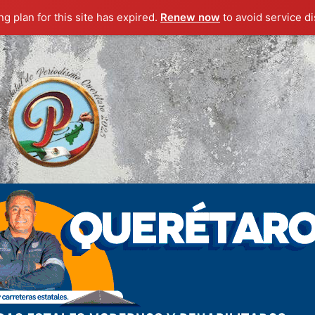
g plan for this site has expired.
Renew now
to avoid service di