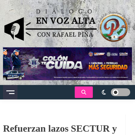
Saltar
al
contenido
Dialogo en voz alta
Refuerzan lazos SECTUR y