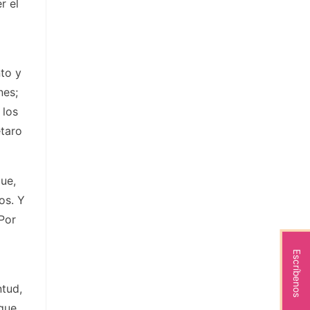
r el
to y
nes;
 los
étaro
ue,
os. Y
Por
Escríbenos
ntud,
 que