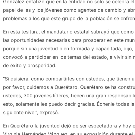
González enfatizó que en la entidad no solo se celebra el
papel de las y los jóvenes como agentes de cambio y abri
problemas a los que este grupo de la población se enfren
En esta tesitura, el mandatario estatal subrayó que como
las oportunidades necesarias para prosperar en este mun
porque sin una juventud bien formada y capacitada, dijo, ni
convocó a participar en los temas del estado, a vivir sin
de éxito y prosperidad.
“Si quisiera, como compartirles con ustedes, que tienen 
por favor, cuidemos a Querétaro. Querétaro se ha construi
ustedes, 300 jóvenes líderes, tienen una gran responsabi
esto, solamente les puedo decir gracias. Échenle todas l
siguiente nivel”, expresó.
En Querétaro la juventud dejó de ser espectadora y hoy es
Virginia Hernández Vázquez, en su exposición durante el