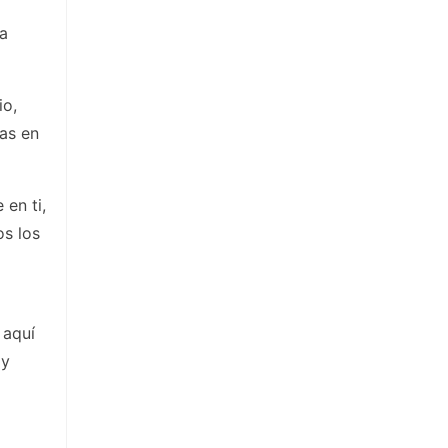
ra
io,
ias en
 en ti,
os los
 aquí
 y