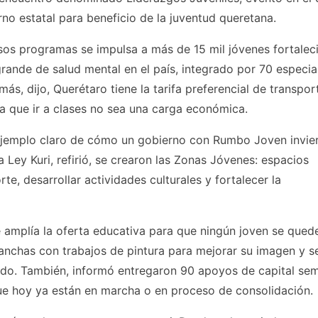
no estatal para beneficio de la juventud queretana.
sos programas se impulsa a más de 15 mil jóvenes fortalec
rande de salud mental en el país, integrado por 70 especial
ás, dijo, Querétaro tiene la tarifa preferencial de transpor
a que ir a clases no sea una carga económica.
 ejemplo claro de cómo un gobierno con Rumbo Joven invie
a Ley Kuri, refirió, se crearon las Zonas Jóvenes: espacios
rte, desarrollar actividades culturales y fortalecer la
 amplía la oferta educativa para que ningún joven se qued
canchas con trabajos de pintura para mejorar su imagen y s
ado. También, informó entregaron 90 apoyos de capital semi
ue hoy ya están en marcha o en proceso de consolidación.