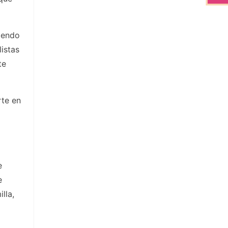
iendo
istas
te
rte en
e
e
lla,