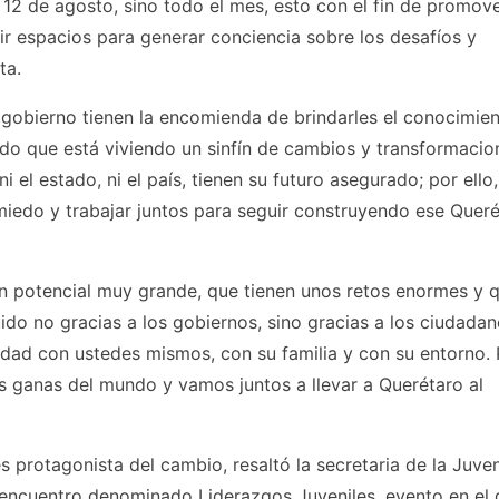
 12 de agosto, sino todo el mes, esto con el fin de promove
r espacios para generar conciencia sobre los desafíos y
ta.
 gobierno tienen la encomienda de brindarles el conocimien
do que está viviendo un sinfín de cambios y transformacio
 el estado, ni el país, tienen su futuro asegurado; por ello,
 miedo y trabajar juntos para seguir construyendo ese Quer
un potencial muy grande, que tienen unos retos enormes y q
do no gracias a los gobiernos, sino gracias a los ciudadan
lidad con ustedes mismos, con su familia y con su entorno. 
as ganas del mundo y vamos juntos a llevar a Querétaro al
 protagonista del cambio, resaltó la secretaria de la Juve
 encuentro denominado Liderazgos Juveniles, evento en el