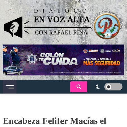
Saltar
al
contenido
Dialogo en voz alta
Encabeza Felifer Macías el