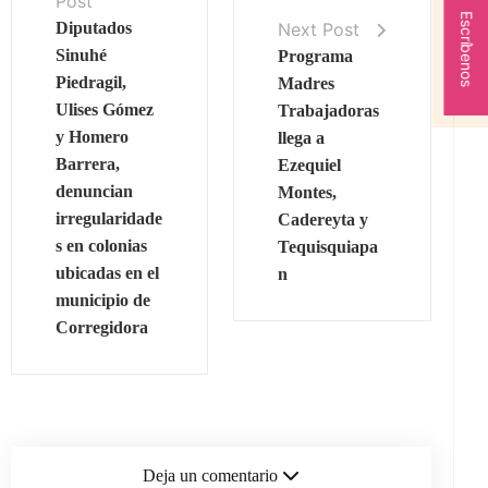
Post
Escríbenos
Next Post
Diputados
Sinuhé
Programa
Piedragil,
Madres
Ulises Gómez
Trabajadoras
y Homero
llega a
Barrera,
Ezequiel
denuncian
Montes,
irregularidade
Cadereyta y
s en colonias
Tequisquiapa
ubicadas en el
n
municipio de
Corregidora
Deja un comentario