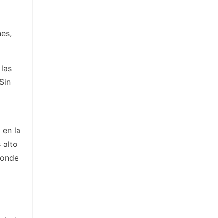
nes,
 las
Sin
 en la
 alto
donde