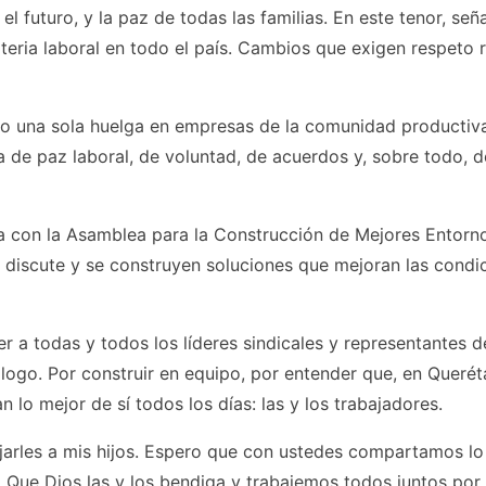
l futuro, y la paz de todas las familias. En este tenor, señ
ria laboral en todo el país. Cambios que exigen respeto r
o una sola huelga en empresas de la comunidad productiva
ra de paz laboral, de voluntad, de acuerdos y, sobre todo, d
ta con la Asamblea para la Construcción de Mejores Entorn
 discute y se construyen soluciones que mejoran las condi
 a todas y todos los líderes sindicales y representantes d
logo. Por construir en equipo, por entender que, en Querét
 lo mejor de sí todos los días: las y los trabajadores.
ejarles a mis hijos. Espero que con ustedes compartamos lo
. Que Dios las y los bendiga y trabajemos todos juntos por