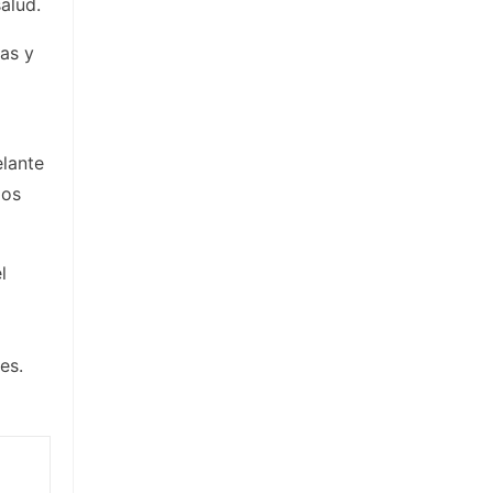
alud.
as y
elante
los
l
es.