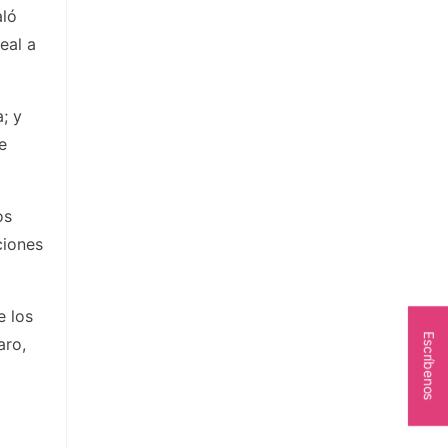
aló
eal a
; y
e
os
ciones
e los
Escríbenos
aro,