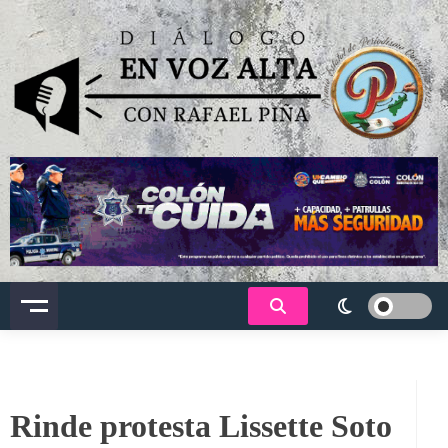
Saltar
al
contenido
Dialogo en voz alta
Rinde protesta Lissette Soto