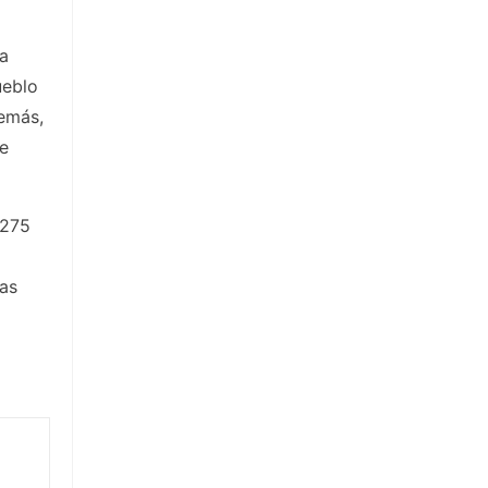
ra
ueblo
demás,
de
 275
las