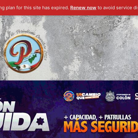
g plan for this site has expired.
Renew now
to avoid service di