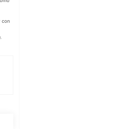
 como
r con
.
n