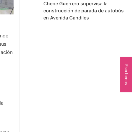
Chepe Guerrero supervisa la
construcción de parada de autobús
en Avenida Candiles
s
ónde
sus
mación
Escríbenos
,
la