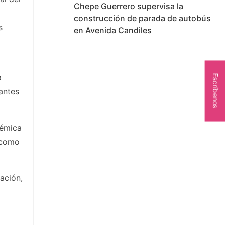
Chepe Guerrero supervisa la
construcción de parada de autobús
s
en Avenida Candiles
a
Escríbenos
iantes
démica
ó como
ación,