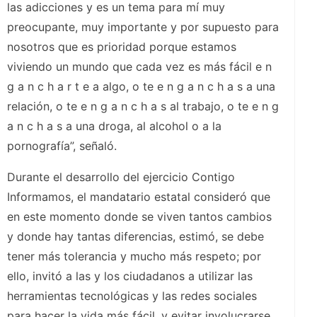
las adicciones y es un tema para mí muy
preocupante, muy importante y por supuesto para
nosotros que es prioridad porque estamos
viviendo un mundo que cada vez es más fácil e n
g a n c h a r t e a algo, o te e n g a n c h a s a una
relación, o te e n g a n c h a s al trabajo, o te e n g
a n c h a s a una droga, al alcohol o a la
pornografía”, señaló.
Durante el desarrollo del ejercicio Contigo
Informamos, el mandatario estatal consideró que
en este momento donde se viven tantos cambios
y donde hay tantas diferencias, estimó, se debe
tener más tolerancia y mucho más respeto; por
ello, invitó a las y los ciudadanos a utilizar las
herramientas tecnológicas y las redes sociales
para hacer la vida más fácil, y evitar involucrarse