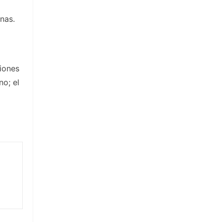
nas.
ciones
o; el