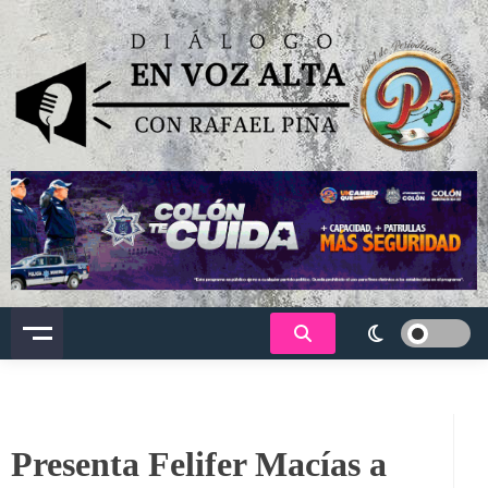
Saltar
al
contenido
Dialogo en voz alta
Presenta Felifer Macías a