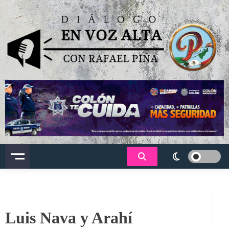
Saltar
al
contenido
Dialogo en voz alta
Luis Nava y Arahí