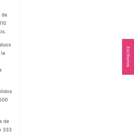
d de
110
os.
iduos
Escríbenos
 la
a
a
ólidos
 500
a de
io 333