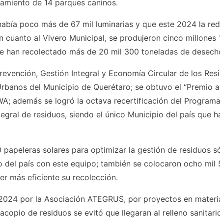
namiento de 14 parques caninos.
abía poco más de 67 mil luminarias y que este 2024 la re
 cuanto al Vivero Municipal, se produjeron cinco millones 
 se han recolectado más de 20 mil 300 toneladas de desech
revención, Gestión Integral y Economía Circular de los Res
rbanos del Municipio de Querétaro; se obtuvo el “Premio a
SWA; además se logró la octava recertificación del Program
gral de residuos, siendo el único Municipio del país que h
 papeleras solares para optimizar la gestión de residuos s
 del país con este equipo; también se colocaron ocho mil
r más eficiente su recolección.
2024 por la Asociación ATEGRUS, por proyectos en materi
copio de residuos se evitó que llegaran al relleno sanitar