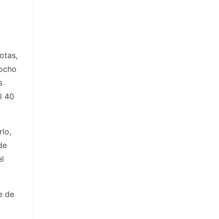
otas,
 ocho
s
l 40
rlo,
de
el
e de