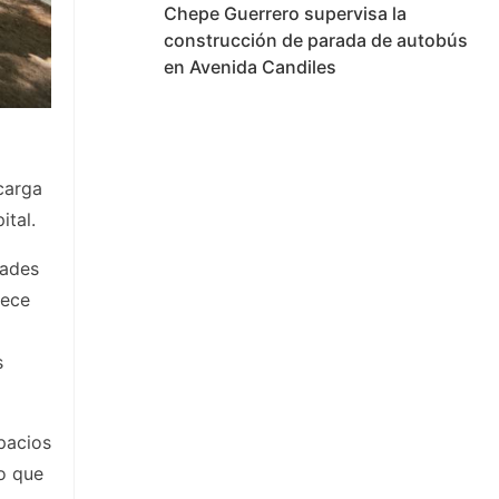
Chepe Guerrero supervisa la
construcción de parada de autobús
en Avenida Candiles
carga
ital.
dades
rece
s
pacios
lo que