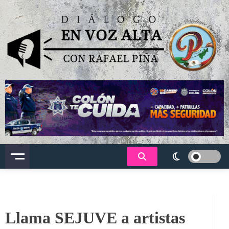
Saltar
al
contenido
Dialogo en voz alta
Llama SEJUVE a artistas