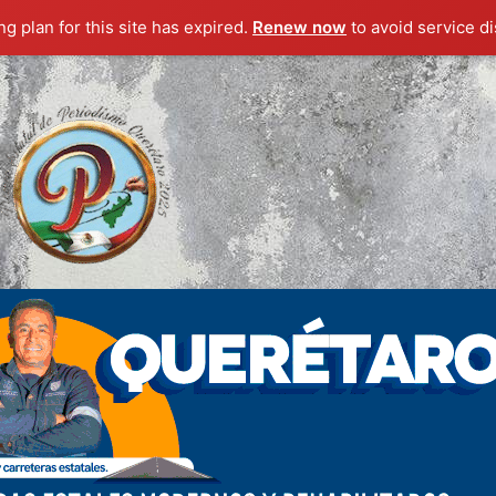
g plan for this site has expired.
Renew now
to avoid service di