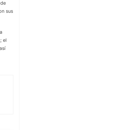
 de
on sus
la
 el
así