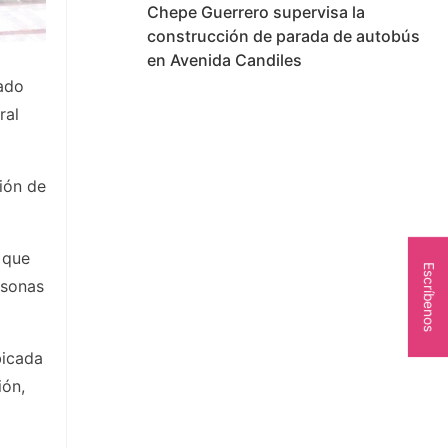
Chepe Guerrero supervisa la
construcción de parada de autobús
en Avenida Candiles
tado
ral
ción de
 que
Escríbenos
rsonas
bicada
ión,