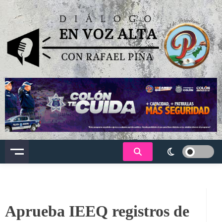
Saltar
al
contenido
Dialogo en voz alta
Aprueba IEEQ registros de