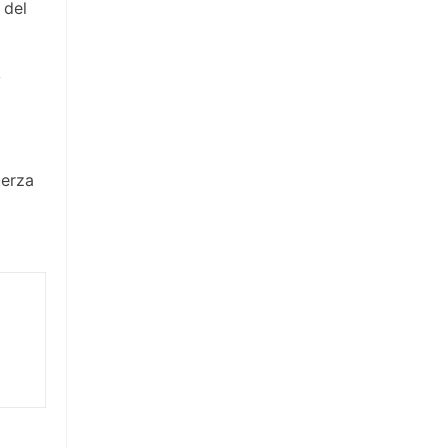
 del
y
uerza