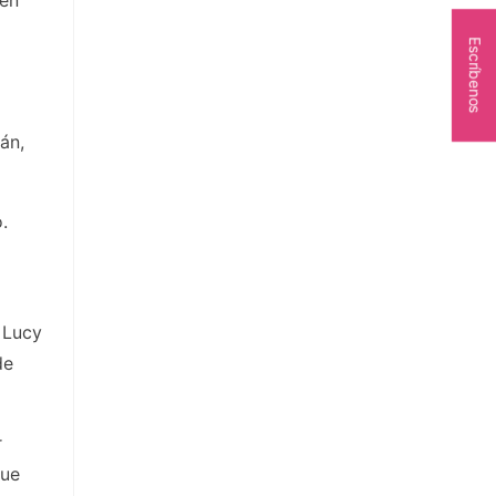
Escríbenos
án,
.
, Lucy
de
r
que