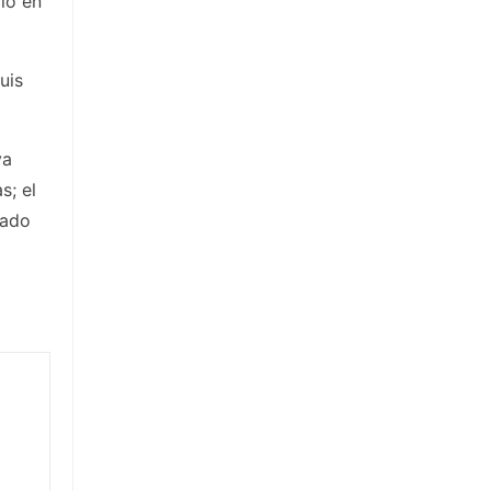
llo en
uis
ya
s; el
gado