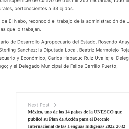
una superficie de cultivo de tres mil 363 hectáreas, todo e
ales, pertenecientes a 33 ejidos.
 de El Nabo, reconoció el trabajo de la administración de L
as que lo trabajan.
etario de Desarrollo Agropecuario del Estado, Rosendo Ana
 Sterling Sanchez; la Diputada Local, Beatriz Marmolejo Roja
ecuario y Económico, Carlos Habacuc Ruiz Uvalle; el Dele
go; y el Delegado Municipal de Felipe Carrillo Puerto,
Next Post
México, uno de los 14 países de la UNESCO que
publicó su Plan de Acción para el Decenio
Internacional de las Lenguas Indígenas 2022-2032