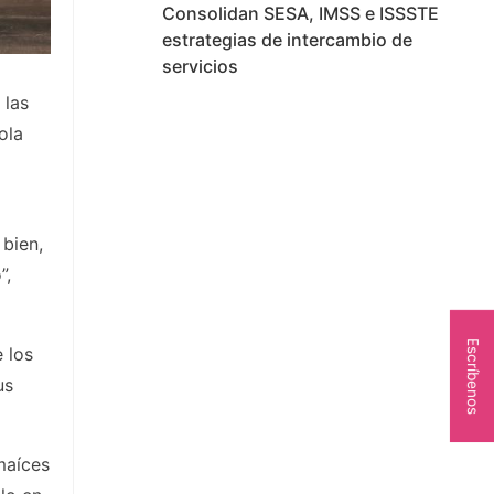
Consolidan SESA, IMSS e ISSSTE
estrategias de intercambio de
servicios
 las
ola
bien,
”,
Escríbenos
 los
us
maíces