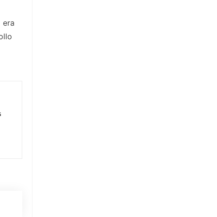
 era
ollo
s