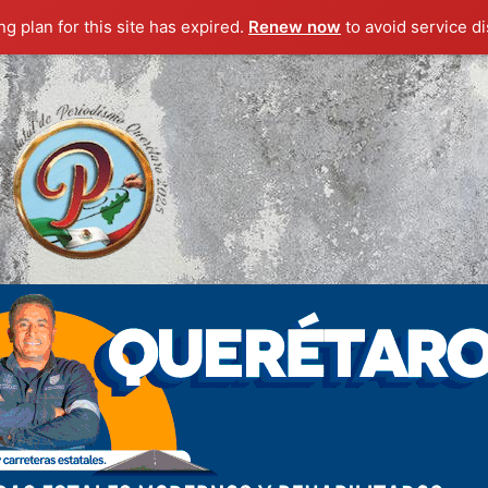
g plan for this site has expired.
Renew now
to avoid service di